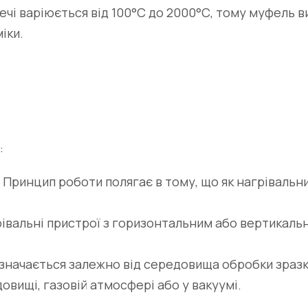
чі варіюється від 100°С до 2000°С, тому муфель в
іки.
:
 Принцип роботи полягає в тому, що як нагрівальн
грівальні пристрої з горизонтальним або вертикаль
начається залежно від середовища обробки зразків.
вищі, газовій атмосфері або у вакуумі.