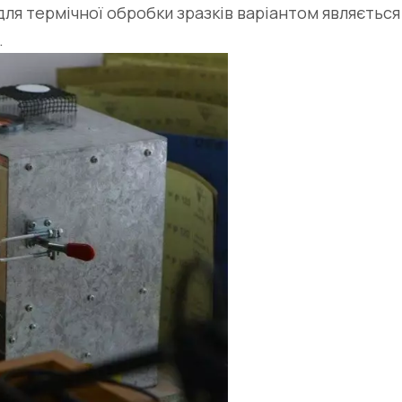
ля термічної обробки зразків варіантом являєтьс
.