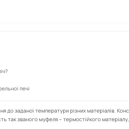
іч?
ельної печі
ння до заданої температури різних матеріалів. Ко
сть так званого муфеля – термостійкого матеріалу