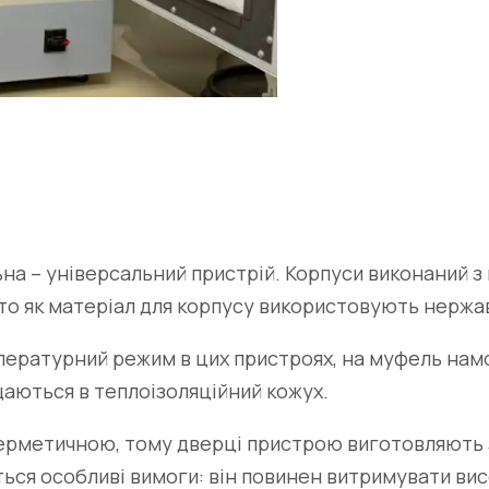
на – універсальний пристрій. Корпуси виконаний з в
сто як матеріал для корпусу використовують нержа
пературний режим в цих пристроях, на муфель намо
іщаються в теплоізоляційний кожух.
герметичною, тому дверці пристрою виготовляють 
ться особливі вимоги: він повинен витримувати ви