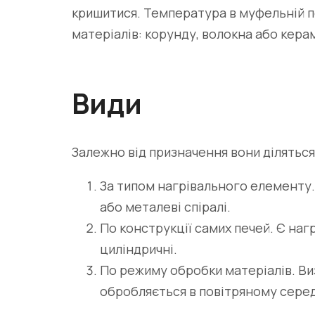
кришитися. Температура в муфельній пе
матеріалів: корунду, волокна або керам
Види
Залежно від призначення вони діляться
За типом нагрівального елементу.
або металеві спіралі.
По конструкції самих печей. Є на
циліндричні.
По режиму обробки матеріалів. Виз
обробляється в повітряному середо