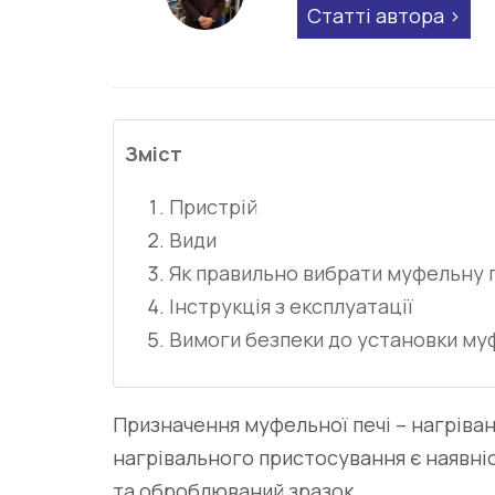
Статті автора
Зміст
Пристрій
Види
Як правильно вибрати муфельну п
Інструкція з експлуатації
Вимоги безпеки до установки муф
Призначення муфельної печі – нагріва
нагрівального пристосування є наявні
та оброблюваний зразок.