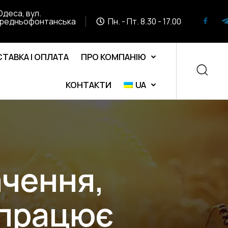
Одеса, вул.
редньофонтанська
Пн. - Пт. 8.30 - 17.00
ТАВКА І ОПЛАТА
ПРО КОМПАНІЮ
КОНТАКТИ
UA
ачення,
 працює