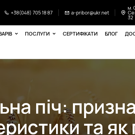
м. 
+38(048) 705 18 87
a-pribor@ukr.net
Се
32
ВАРІВ
ПОСЛУГИ
СЕРТИФІКАТИ
БЛОГ
ДОС
на піч: призн
еристики та як