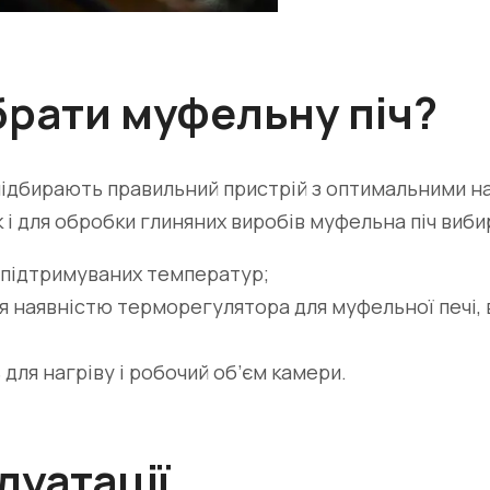
брати муфельну піч?
 підбирають правильний пристрій з оптимальними
к і для обробки глиняних виробів муфельна піч виб
 підтримуваних температур;
я наявністю терморегулятора для муфельної печі,
 для нагріву і робочий об’єм камери.
луатації