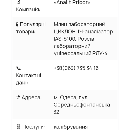
🔬
«Analit Pribor»
Компанія:
🧪 Популярні
Млин лабораторний
товари:
ЦИКЛОН, ІЧ-аналізатор
IAS-5100, Розсів
лабораторний
універсальний РЛУ-4
📞
+38(063) 735 34 16
Контактні
дані:
⚗️ Адреса:
м. Одеса, вул.
Середньофонтанська
32
🧬 Послуги:
калібрування,