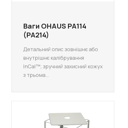
Ваги OHAUS PA114
(PA214)
Детальний опис зовнішнє або
внутрішнє калібрування
InCal™; зручний захисний кожух
з трьома…