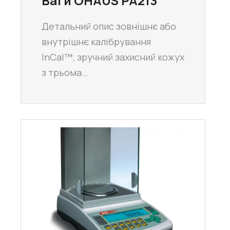
Ваги OHAUS PA213
Детальний опис зовнішнє або
внутрішнє калібрування
InCal™; зручний захисний кожух
з трьома…