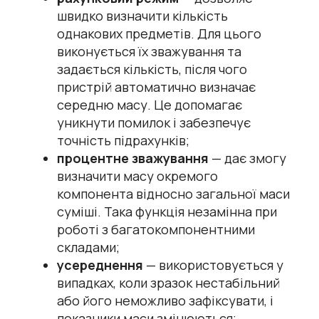
швидко визначити кількість
однакових предметів. Для цього
виконується їх зважування та
задається кількість, після чого
пристрій автоматично визначає
середню масу. Це допомагає
уникнути помилок і забезпечує
точність підрахунків;
процентне зважування
— дає змогу
визначити масу окремого
компонента відносно загальної маси
суміші. Така функція незамінна при
роботі з багатокомпонентними
складами;
усереднення
— використовується у
випадках, коли зразок нестабільний
або його неможливо зафіксувати, і
показники маси змінюються;