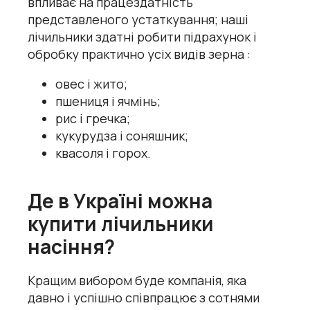
впливає на працездатність
представленого устаткування; наші
лічильники
здатні робити підрахунок і
обробку практично усіх видів зерна :
овес і жито;
пшениця і ячмінь;
рис і гречка;
кукурудза і соняшник;
квасоля і горох.
Де в Україні можна
купити лічильники
насіння?
Кращим вибором буде компанія, яка
давно і успішно співпрацює з сотнями