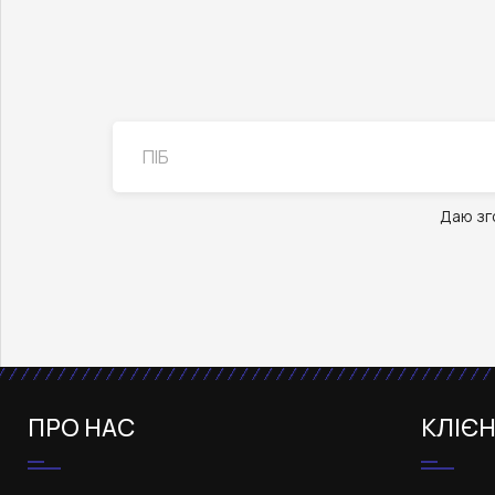
Даю зг
ПРО НАС
КЛІЄ