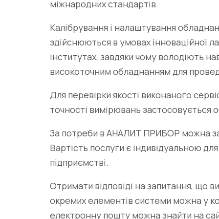
міжнародних стандартів.
Калібрування і налаштування обладнанн
здійснюються в умовах інноваційної л
інститутах, завдяки чому володіють н
високоточним обладнанням для провед
Для перевірки якості виконаного серв
точності вимірювань застосовується о
За потреби в АНАЛИТ ПРИБОР можна за
Вартість послуги є індивідуальною для 
підприємстві.
Отримати відповіді на запитання, що в
окремих елементів системи можна у ко
електронну пошту можна знайти на сайт