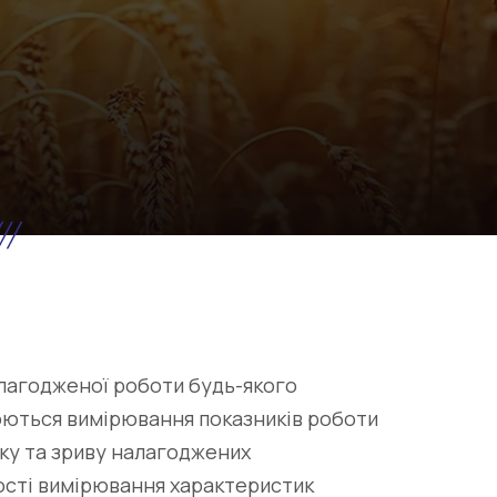
 злагодженої роботи будь-якого
юються вимірювання показників роботи
тку та зриву налагоджених
ності вимірювання характеристик