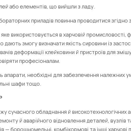
лей або елементів, що вийшли з ладу.
абораторних приладів повинна проводитися згідно
 яке використовується в харчовій промисловості,
о дають змогу визначати якість сировини із застос
ювачів деформації клейковини й пристроїв для зміш
довіряти професіоналам.
 апарати, необхідні для забезпечення належних ум
ильні шафи тощо.
Р
у сучасного обладнання й високотехнологічних ап
емонту й аварійного відновлення деталей, вузлів
 — борошномельні, комбікормові та інші харчові п