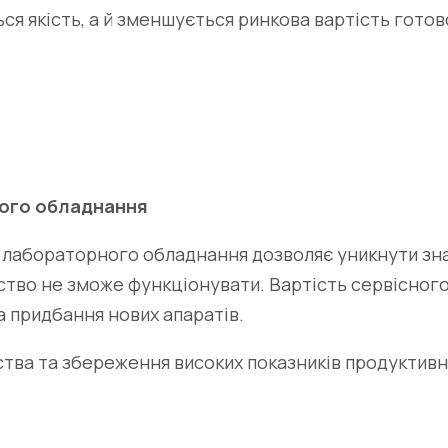
я якість, а й зменшується ринкова вартість готово
ного обладнання
лабораторного обладнання дозволяє уникнути знач
ство не зможе функціонувати. Вартість сервісного
а придбання нових апаратів.
ства та збереження високих показників продуктивн