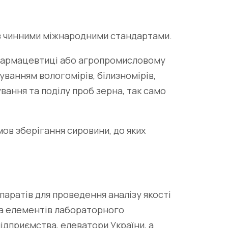
 з чинними міжнародними стандартами.
 фармацевтиці або агропромисловому
уванням вологомірів, білизномірів,
ування та поділу проб зерна, так само
ов зберігання сировини, до яких
аратів для проведення аналізу якості
 та елементів лабораторного
ідприємства, елеватори України, а