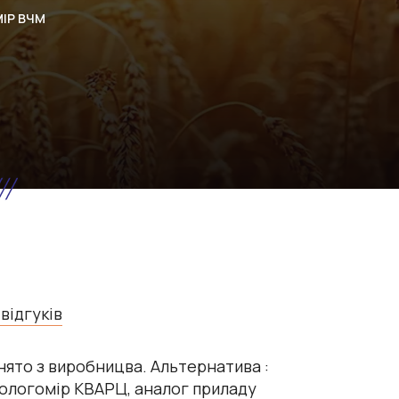
ІР ВЧМ
 відгуків
нято з виробницва. Альтернатива :
ологомір КВАРЦ, аналог приладу