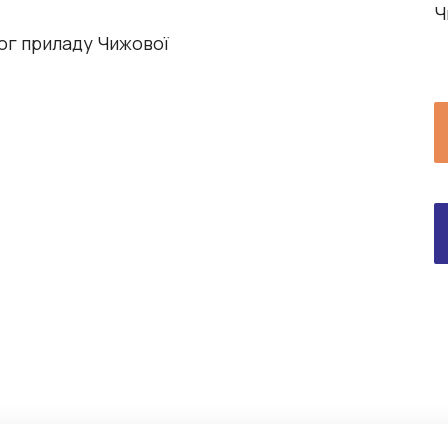
Ч
ог приладу Чижової