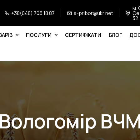
м. 
+38(048) 705 18 87
a-pribor@ukr.net
Се
32
ВАРІВ
ПОСЛУГИ
СЕРТИФІКАТИ
БЛОГ
ДОС
Вологомір ВЧ