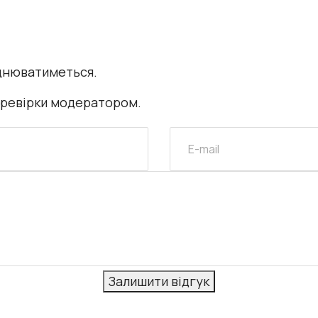
днюватиметься.
еревірки модератором.