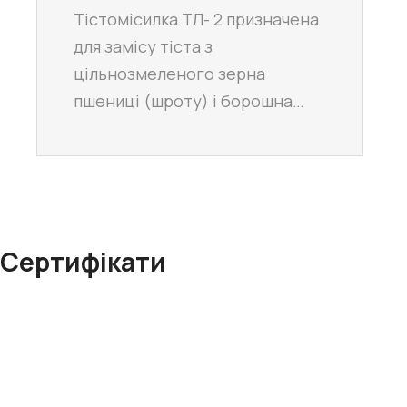
Тістомісилка ТЛ- 2 призначена
для замісу тіста з
цільнозмеленого зерна
пшениці (шроту) і борошна…
Сертифікати