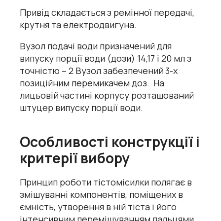
Привід складається з ремінної передачі,
крутня та електродвигуна.
Вузол подачі води призначений для
випуску порції води (дози) 14,17 і 20 мл з
точністю – 2 Вузол забезпечений 3-х
позиційним перемикачем доз. На
лицьовій частині корпусу розташований
штуцер випуску порції води.
Особливості конструкції і
критерії вибору
Принцип роботи тістомісилки полягає в
змішуванні компонентів, поміщених в
ємність, утворення в ній тіста і його
інтенсивним перемішуванням пальцями