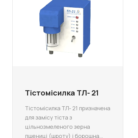
Тістомісилка ТЛ- 21
Тістомісилка ТЛ- 21 призначена
для замісу тіста з
цільнозмеленого зерна
пшениці (шроту) і борошна…