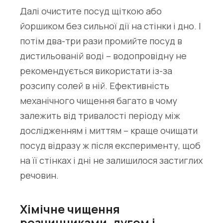
Далі очистите посуд щіткою або
йоршиком без сильної дії на стінки і дно. І
потім два-три рази промийте посуд в
дистильованій воді – водопровідну не
рекомендується використати із-за
розсипу солей в ній. Ефективність
механічного чищення багато в чому
залежить від тривалості періоду між
дослідженням і миттям – краще очищати
посуд відразу ж після експерименту, щоб
на її стінках і дні не залишилося застиглих
речовин.
Хімічне чищення
розчинниками, лугом і