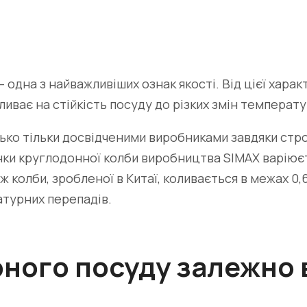
– одна з найважливіших ознак якості. Від цієї хара
иває на стійкість посуду до різких змін температу
нько тільки досвідченими виробниками завдяки ст
и круглодонної колби виробництва SIMAX варіюється
 ж колби, зробленої в Китаї, коливається в межах 0,
атурних перепадів.
рного посуду залежно 