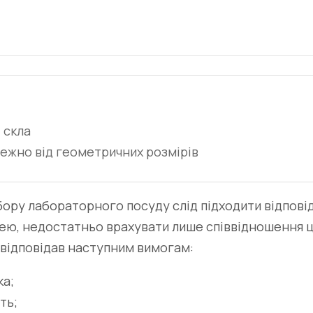
 скла
ежно від геометричних розмірів
ору лабораторного посуду слід підходити відповід
ею, недостатньо врахувати лише співвідношення ці
 відповідав наступним вимогам:
ка;
ть;