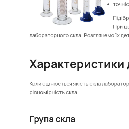
точніс
Підібр
При ць
лабораторного скла. Розглянемо їх де
Характеристики д
Коли оцінюється якість скла лабораторн
рівномірність скла.
Група скла