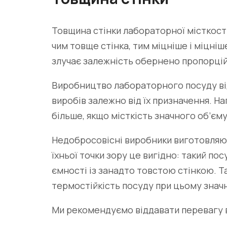
Товщина стінки лабораторної місткості
чим товще стінка, тим міцніше і міцніш
злучає залежність обернено пропорційн
Виробництво лабораторного посуду ві
виробів залежно від їх призначення. На
більше, якщо місткість значного об’єму
Недобросовісні виробники виготовляют
їхньої точки зору це вигідно: такий п
ємності із занадто товстою стінкою. Т
термостійкість посуду при цьому знач
Ми рекомендуємо віддавати перевагу в