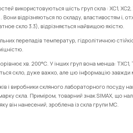
тей використовуються шість груп скла : ХС1, ХС2, 
 Вони відрізняються по складу, властивостям і, от
атное скло 3.3), відрізняється найвищою якістю.
льних перепадів температур, гідролітичною стійкіс
міцністю.
рівнює хв. 200°С. У інших груп вона менша: ТХС1, ТХС
ситься скло, дуже важко, але цю інформацію завжди
ків і виробники скляного лабораторного посуду нан
 марку скла. Приміром, товарний знак SIMAX, що на
яку він нанесений, зроблена із скла групи МС.