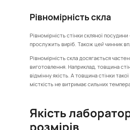
Рівномірність скла
Рівномірність стінки скляної посудини 
прослужить виріб. Також цей чинник впл
Рівномірність скла досягається часте
виготовлення. Наприклад, товщина стінк
відмінну якість. А товщина стінки такої
місткість не витримає сильних темпер
Якість лаборато
розмірів