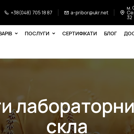
м. 
+38(048) 705 18 87
a-pribor@ukr.net
Се
32
ВАРІВ
ПОСЛУГИ
СЕРТИФІКАТИ
БЛОГ
ДОС
и лабораторни
скла