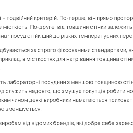
 – подвійний критерій. По-перше, він прямо пропор
е місткість. По-друге, від товщини стінки залежить
а : посуд стійкіший до різких температурних переп
дбувається за строго фіксованими стандартами, я
приклад, в місткостях для нагрівання товщина стінк
.
ь лабораторні посудини з меншою товщиною стінки
осуд служить недовго, що змушує покупців робити н
аким чином деякі виробники намагаються приховати
но зменшується.
иробам від відомих брендів, які добре себе заре