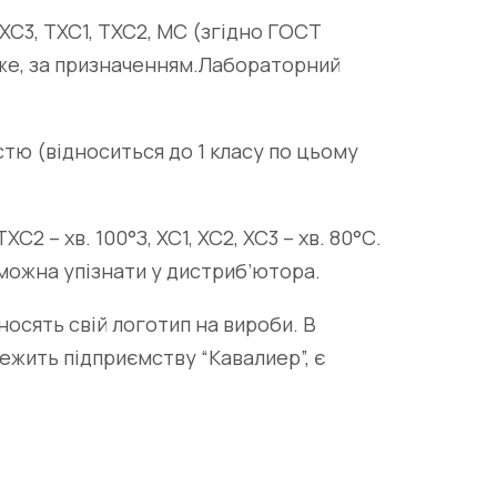
ХС3, ТХС1, ТХС2, МС (згідно ГОСТ
же, за призначенням.
Лабораторний
тю (відноситься до 1 класу по цьому
2 – хв. 100°З, ХС1, ХС2, ХС3 – хв. 80°С.
 можна упізнати у дистриб’ютора.
осять свій логотип на вироби. В
лежить підприємству “Кавалиер”, є