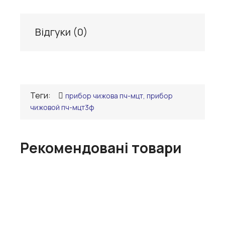
Відгуки (
0
)
Теги:
прибор чижова пч-мцт, прибор
чижовой пч-мцт3ф
Рекомендовані товари