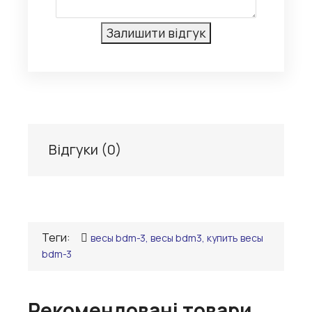
Відгуки (
0
)
Теги:
весы bdm-3, весы bdm3, купить весы
bdm-3
Рекомендовані товари