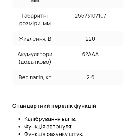
Габаритні
255?310?107
розміри, мм
Живлення, В
220
Акумулятори
6?AAA
(додатково)
Вес вагів, кг
2.6
Стандартний перелік функцій
Калібрування вагів;
Функція автонуля;
Функція рахунку штук;