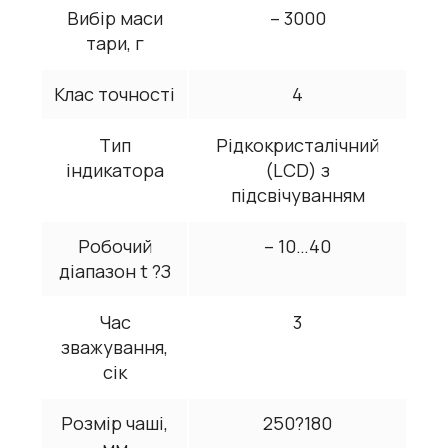
Вибір маси
– 3000
тари, г
Клас точності
4
Тип
Рідкокристалічний
індикатора
(LCD) з
підсвічуванням
Робочий
– 10…40
діапазон t ?З
Час
3
зважування,
сік
Розмір чаші,
250?180
мм