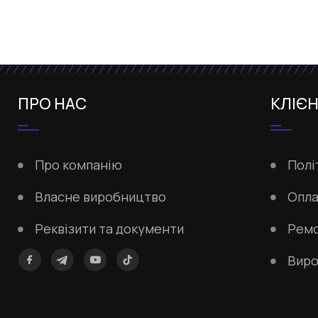
ПРО НАС
КЛІЄ
Про компанію
Полі
Власне виробництво
Опла
Реквізити та документи
Рем
Виро