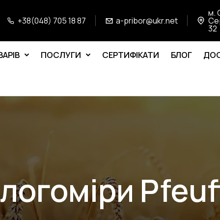
м. 
+38(048) 705 18 87
a-pribor@ukr.net
Се
32
ВАРІВ
ПОСЛУГИ
СЕРТИФІКАТИ
БЛОГ
ДОС
логоміри Pfeuf