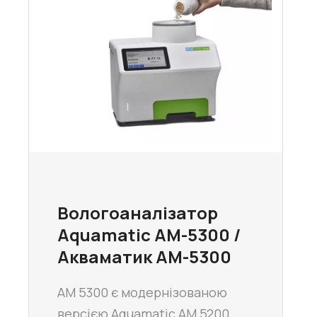
Вологоаналізатор
Aquamatic AM-5300 /
Акваматик AM-5300
AM 5300 є модернізованою
версією Aquamatic AM 5200,