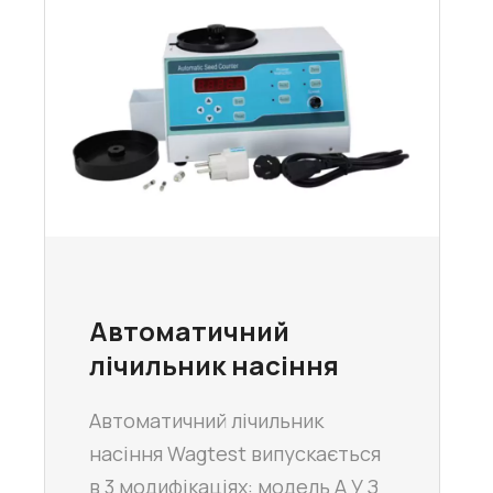
Автоматичний
лічильник насіння
Автоматичний лічильник
насіння Wagtest випускається
в 3 модифікаціях: модель А У З