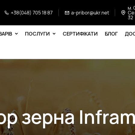
м. 
+38(048) 705 18 87
a-pribor@ukr.net
Се
32
ВАРІВ
ПОСЛУГИ
СЕРТИФІКАТИ
БЛОГ
ДОС
ор зерна Infram