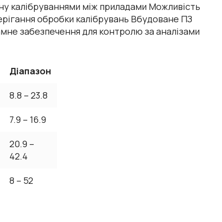
іну калібруваннями між приладами Можливість
ерігання обробки калібрувань Вбудоване ПЗ
мне забезпечення для контролю за аналізами
Діапазон
8.8 – 23.8
7.9 – 16.9
20.9 –
42.4
8 – 52