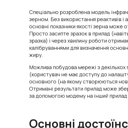
Спеціально розроблена модель інфраче
зерном. Без використання реактивів і 
основні показники якості зерна може о
Просто засипте зразок в прилад (навіт
зразка) і через хвилину роботи отрима
калібруваннями для визначення основни
жиру.
Можлива побудова мережі з декількох пр
(користувач не має доступу до налашт
основного (на якому створюються нові 
Отримані результати прилад може збері
за допомогою модему на інший прилад 
Основні достоїнс