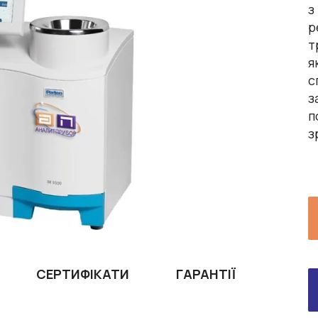
з
р
т
я
с
з
п
з
СЕРТИФІКАТИ
ГАРАНТІЇ