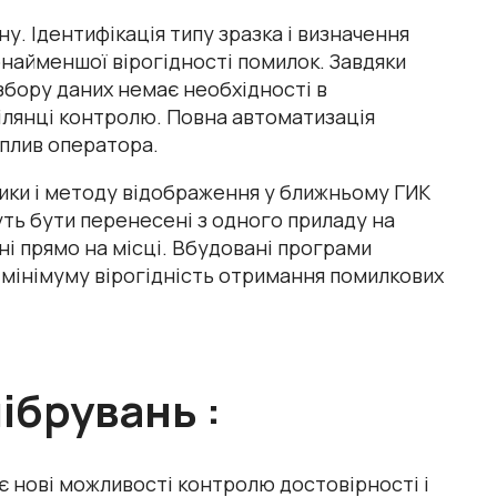
ну. Ідентифікація типу зразка і визначення
онайменшої вірогідності помилок. Завдяки
збору даних немає необхідності в
ділянці контролю. Повна автоматизація
вплив оператора.
ики і методу відображення у ближньому ГИК
уть бути перенесені з одного приладу на
ні прямо на місці. Вбудовані програми
мінімуму вірогідність отримання помилкових
ібрувань :
є нові можливості контролю достовірності і