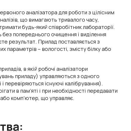
рвоного аналізатора для роботи з цілісним
аналізів, що вимагають тривалого часу,
тримати будь-який співробітник лабораторії.
ь без попереднього очищення і виділення
єте результат. Прилад поставляється з
х параметрів – вологості, змісту білку або
иладів, в якій робочі аналізатори
увань приладу) управляються з одного
і перевіряються існуючі калібрування).
гати в пам’яті і при необхідності передавати
або комп’ютер, що управляє.
тва: