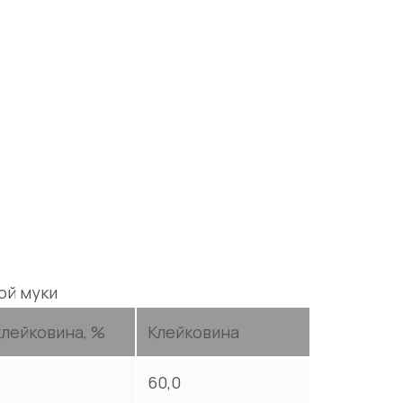
ой муки
клейковина, %
Клейковина
60,0