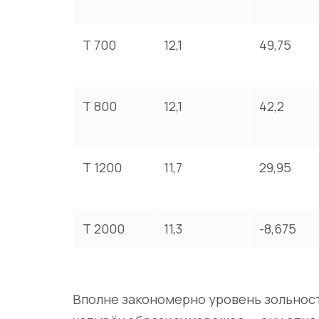
Т 700
12,1
49,75
Т 800
12,1
42,2
Т 1200
11,7
29,95
Т 2000
11,3
-8,675
Вполне закономерно уровень зольности