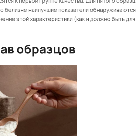
ятся к первой группе качества. Для пятого образ
 По белизне наилучшие показатели обнаруживаются 
ение этой характеристики (как и должно быть для
ав образцов