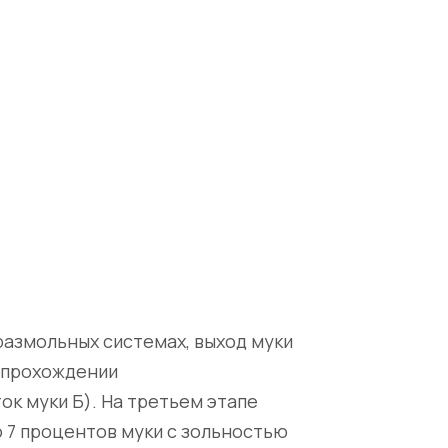
размольных системах, выход муки
и прохождении
ок муки Б). На третьем этапе
 7 процентов муки с зольностью