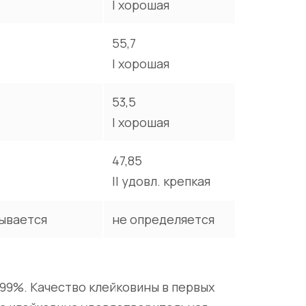
I хорошая
55,7
I хорошая
53,5
I хорошая
47,85
II удовл. крепкая
ывается
не определяется
99%. Качество клейковины в первых