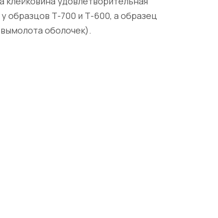
ца клейковина удовлетворительная
у образцов Т-700 и Т-600, а образец
 вымолота оболочек).