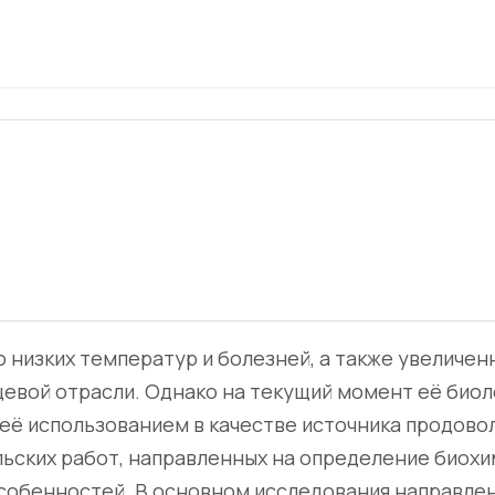
 низких температур и болезней, а также увеличе
щевой отрасли. Однако на текущий момент её био
 её использованием в качестве источника продово
ьских работ, направленных на определение биохим
собенностей. В основном исследования направлен