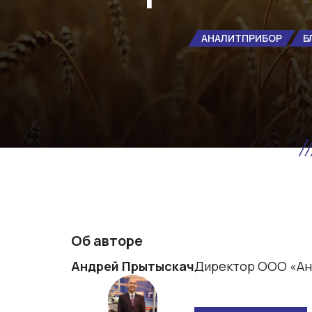
АНАЛИТПРИБОР
Б
Об авторе
Андрей Прытыскач
Директор ООО «Ан