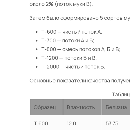
около 2% (поток муки В).
Затем было сформировано 5 сортов му
Т-600 — чистый поток А;
Т-700 — потоки А и Б;
Т-800 — смесь потоков А, Б и В;
Т-1200 — потоки Б и В;
Т-2000 — чистый поток Б.
Основные показатели качества получе
Таблиц
Образец
Влажность
Белизна
Т 600
12,0
53,75