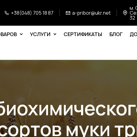
м. 
+38(048) 705 18 87
a-pribor@ukr.net
Се
32
ОВАРОВ
УСЛУГИ
СЕРТИФИКАТЫ
БЛОГ
ДО
биохимическог
сортов муки т