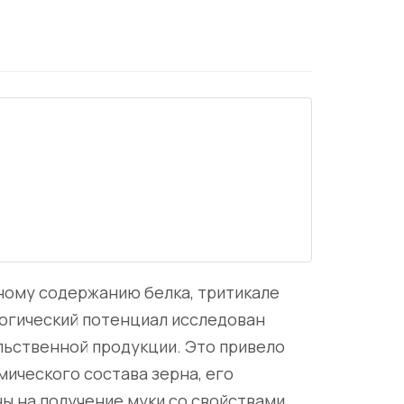
нному содержанию белка, тритикале
логический потенциал исследован
льственной продукции. Это привело
ического состава зерна, его
ы на получение муки со свойствами,