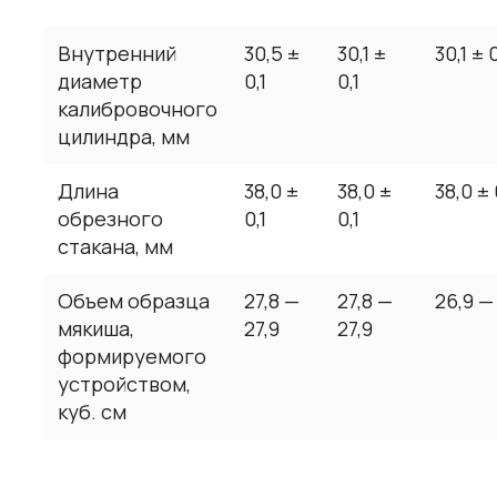
Внутренний
30,5 ±
30,1 ±
30,1 ± 0
диаметр
0,1
0,1
калибровочного
цилиндра, мм
Длина
38,0 ±
38,0 ±
38,0 ± 
обрезного
0,1
0,1
стакана, мм
Объем образца
27,8 —
27,8 —
26,9 —
мякиша,
27,9
27,9
формируемого
устройством,
куб. см