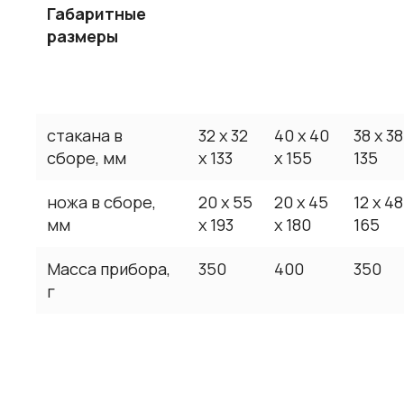
Габаритные
размеры
стакана в
32 х 32
40 х 40
38 х 38
сборе, мм
х 133
х 155
135
ножа в сборе,
20 х 55
20 х 45
12 х 48
мм
х 193
х 180
165
Масса прибора,
350
400
350
г