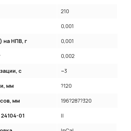
210
г
0,001
 на НПВ, г
0,001
г
0,002
зации, с
~3
и, мм
?120
сов, мм
196?287?320
 24104-01
II
овка
InCal