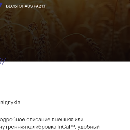
ВЕСЫ OHAUS PA213
 відгуків
одробное описание внешняя или
нутренняя калибровка InCal™; удобный