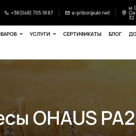
м. 
+38(048) 705 18 87
a-pribor@ukr.net
Се
32
ОВАРОВ
УСЛУГИ
СЕРТИФИКАТЫ
БЛОГ
ДО
есы OHAUS PA2