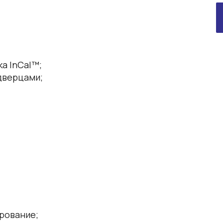
а InCal™;
дверцами;
рование;