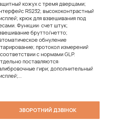
ащитный кожух с тремя дверцами;
нтерфейс RS232; высококонтрастный
исплей; крюк для взвешивания под
есами. Функции: счет штук;
звешивание брутто/нетто;
втоматическое обнуление
 тарирование; протокол измерений
 соответствии с нормами GLP.
тдельно поставляются:
алибровочные гири; дополнительный
исплей;…
ЗВОРОТНИЙ ДЗВІНОК