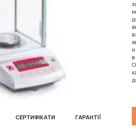
з
и
д
в
в
а
и
в
О
к
д
СЕРТИФІКАТИ
ГАРАНТІЇ