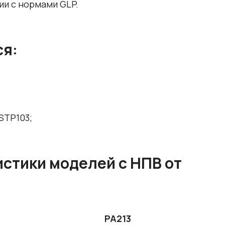
ии с нормами GLP.
ся:
STP103;
стики моделей с НПВ от
PA213