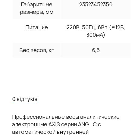
Габаритные
235?345?350
размеры, мм
Питание
220В, 50Гц, 6Вт (=12В,
300мА)
Вес весов, кг
6,5
0 відгуків
Профессиональные весы аналитические
электронные AXIS серии ANG…С с
автоматической внутренней