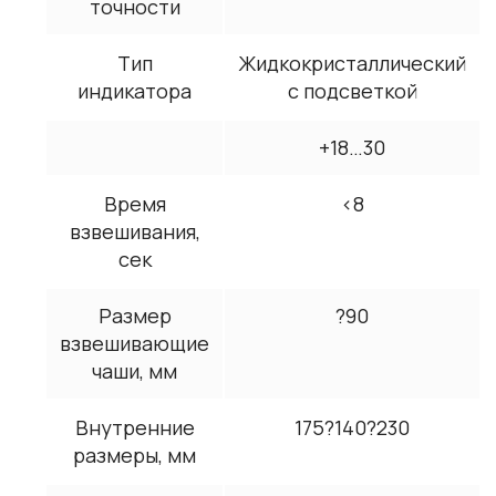
точности
Тип
Жидкокристаллический
индикатора
с подсветкой
+18…30
Время
<8
взвешивания,
сек
Размер
?90
взвешивающие
чаши, мм
Внутренние
175?140?230
размеры, мм