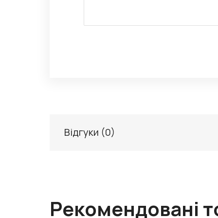
Відгуки (
0
)
Рекомендовані т