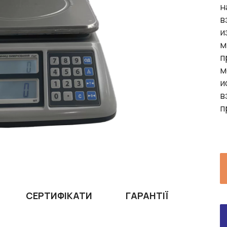
н
в
и
м
п
м
и
в
п
СЕРТИФІКАТИ
ГАРАНТІЇ