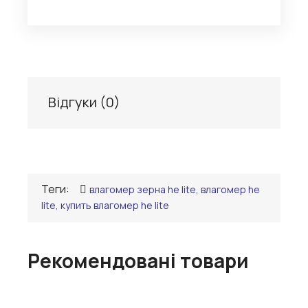
Відгуки (
0
)
Теги:
влагомер зерна he lite, влагомер he
lite, купить влагомер he lite
Рекомендовані товари