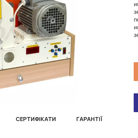
и
з
п
и
з
СЕРТИФІКАТИ
ГАРАНТІЇ