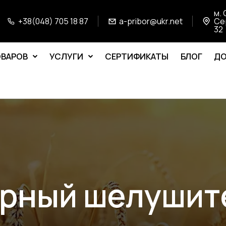
м. 
+38(048) 705 18 87
a-pribor@ukr.net
Се
32
ОВАРОВ
УСЛУГИ
СЕРТИФИКАТЫ
БЛОГ
ДО
рный шелушит