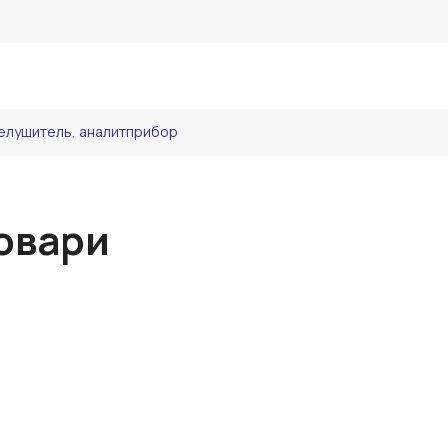
елушитель, аналитприбор
овари