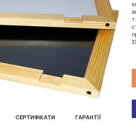
к
а
т
с
п
3
СЕРТИФІКАТИ
ГАРАНТІЇ