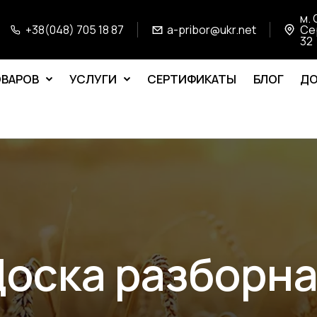
м. 
+38(048) 705 18 87
a-pribor@ukr.net
Се
32
ОВАРОВ
УСЛУГИ
СЕРТИФИКАТЫ
БЛОГ
ДО
оска разборн