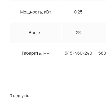
Мощность, кВт
0,25
Вес, кг
28
Габариты, мм
545×460×240
560
0 відгуків