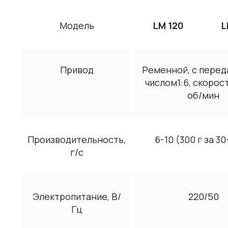
Модель
LM 120
L
Привод
Ременной, с пере
числом1:6, скорос
об/мин
Производительность,
6-10 (300 г за 30
г/с
Электропитание, В/
220/50
Гц